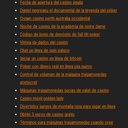
Fecha de apertura del casino águila
Daniel negreanu el documental de la leyenda del póker
Crown casino perth australia occidental
Noche de casino de la academia de notre dame
Código de bono de depósito de full tilt poker
Vitrina de dados del casino
Chat en línea de spin palace
Iniciar un casino en línea de bitcoin
Poker con dinero real en línea usa nuevo
Control de volumen de la máquina tragamonedas
aristocrat
Máquinas tragamonedas sucias de salat de casino
Casino móvil golden lady
Divertidos juegos de montaña rusa para jugar en línea
Obtén 5 euros de casino gratis
Términos para máquinas tragamonedas cuando cree