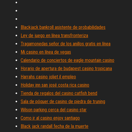
Blackjack bankroll asistente de probabilidades
Ley de juego en línea transfronteriza
Tragamonedas señor de los anillos gratis en línea
Mi casino en línea de vegas
Calendario de conciertos de eagle mountain casino
Horario de apertura de budapest casino tropicana
Harrahs casino joliet il empleo
Holiday inn san josé costa rica casino
Tienda de regalos del casino catfish bend
Sala de póquer de casino de piedra de truning
Wilson parking cerca del casino star
Como ir al casino enjoy santiago
Black jack randall fecha de la muerte