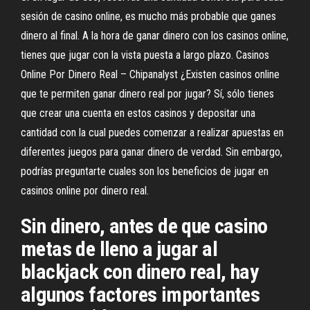
sesión de casino online, es mucho más probable que ganes
dinero al final. A la hora de ganar dinero con los casinos online,
tienes que jugar con la vista puesta a largo plazo. Casinos
Online Por Dinero Real – Chipanalyst ¿Existen casinos online
que te permiten ganar dinero real por jugar? Sí, sólo tienes
que crear una cuenta en estos casinos y depositar una
cantidad con la cual puedes comenzar a realizar apuestas en
diferentes juegos para ganar dinero de verdad. Sin embargo,
podrías preguntarte cuales son los beneficios de jugar en
casinos online por dinero real.
Sin dinero, antes de que casino
metas de lleno a jugar al
blackjack con dinero real, hay
algunos factores importantes