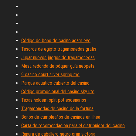
Código de bono de casino adam eve
Tesoros de egipto tragamonedas gratis
Jugar nuevos juegos de tragamonedas
Mesa redonda de póquer guía neopets
9 casino court silver spring md
Parque acuático cubierto del casino
Código promocional del casino sky ute
Texas holdem split pot escenarios
Tragamonedas de casino de la fortuna
Bonos de cumpleaños de casinos en línea
Carta de recomendación para el distribuidor del casino
Ranura de caballero negro gran victoria