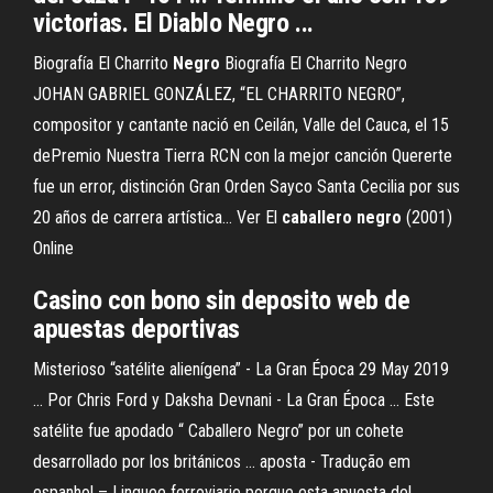
victorias. El Diablo Negro ...
Biografía El Charrito
Negro
Biografía El Charrito Negro
JOHAN GABRIEL GONZÁLEZ, “EL CHARRITO NEGRO”,
compositor y cantante nació en Ceilán, Valle del Cauca, el 15
dePremio Nuestra Tierra RCN con la mejor canción Quererte
fue un error, distinción Gran Orden Sayco Santa Cecilia por sus
20 años de carrera artística... Ver El
caballero
negro
(2001)
Online
Casino con bono sin deposito web de
apuestas deportivas
Misterioso “satélite alienígena” - La Gran Época 29 May 2019
... Por Chris Ford y Daksha Devnani - La Gran Época ... Este
satélite fue apodado “ Caballero Negro” por un cohete
desarrollado por los británicos ... aposta - Tradução em
espanhol – Linguee ferroviario porque esta apuesta del