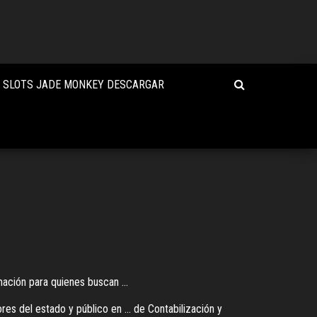
 SLOTS JADE MONKEY DESCARGAR
ación para quienes buscan ...
del estado y público en ... de Contabilización y