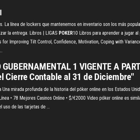
l
os. La línea de lockers que mantenemos en inventario son los más pop
lizar la entrega. Libros | LIGAS
POKER
10 Libros para aprender a jugar a
or Improving Tilt Control, Confidence, Motivation, Coping with Variance
 …
 GUBERNAMENTAL 1 VIGENTE A PARTI
el Cierre Contable al 31 de Diciembre"
gía Una mirada profunda de la historia del póker online en los Estados U
 Línea • 78 Mejores Casinos Online • $/€2000 Video póker online es simil
uso de las tarjetas de ...