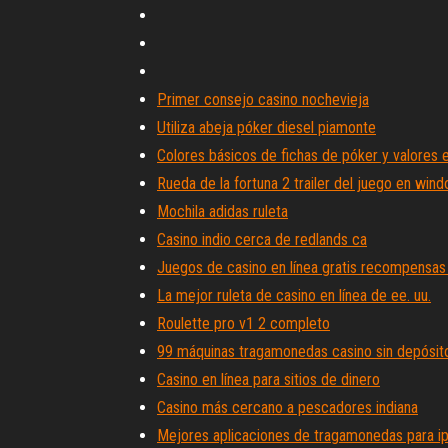
Primer consejo casino nochevieja
Utiliza abeja póker diesel piamonte
Colores básicos de fichas de póker y valores 
Rueda de la fortuna 2 trailer del juego en win
Mochila adidas ruleta
Casino indio cerca de redlands ca
Juegos de casino en línea gratis recompensas 
La mejor ruleta de casino en línea de ee. uu.
Roulette pro v1 2 completo
99 máquinas tragamonedas casino sin depósito
Casino en línea para sitios de dinero
Casino más cercano a pescadores indiana
Mejores aplicaciones de tragamonedas para i