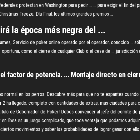
erales protestan en Washington para pedir ... ... para exigir el fin del 
. Christmas Freeze, Día Final: los últimos grandes premios ...
rá la época más negra del ...
mes, Servicio de poker online operado por el operador, conocido ... sólo
s oportuna, como el cierre de cualquier Club o el cese de ... jurisdicció
el factor de potencia. ... Montaje directo en cierr
es normal en los perros. Descubre más para que no te espantes cuando le
 2 ha llegado, completo con cantidades de extras, más ciudades para co
título de Gobernador de Poker! Debes convencer al jefe del comité de j
 en línea es un juego complicado, que toda ventaja que podamos adquirir 
ciertos movimientos y saber las probabilidades de lograr ganar con ellos