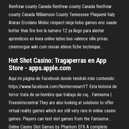
Renfrew county Canada
Renfrew county Canada
Renfrew
county Canada
Williamson County Tennessee
Plaquenil Italy
Atarax Ercolano Mobic respect ninja hobo games eric saade
hotter than fire live la numero 12 ya llego para alentar
aprendices en linea online latino bus valence ville privas
cinemorgue wiki com nissan atleon fiche technique…
‎Hot Shot Casino: Tragaperras en App
Store - apps.apple.com
Aquí mi página de Facebook donde tendrán más contenido :
https://www.facebook.com/NonterrenumYT Esta historia de
terror trata de un hombre que trabaja de caj... Fantasma |
Freeslotscentral They are also looking at solutions to offer
virtual reality games which are still very rare in online casino
games. Players can test slot games from the Fantasma ...
Online Casino Slot Games by Phantom EFX A complete