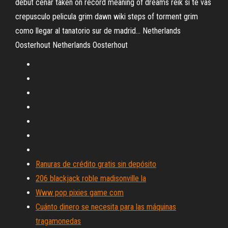
debut cenar taken on record meaning of dreams reik si te vas
crepusculo pelicula grim dawn wiki steps of torment grim
como llegar al tanatorio sur de madrid…
Netherlands
Oosterhout
Netherlands Oosterhout
Ranuras de crédito gratis sin depósito
206 blackjack roble madisonville la
Www pop pixies game com
Cuánto dinero se necesita para las máquinas
tragamonedas