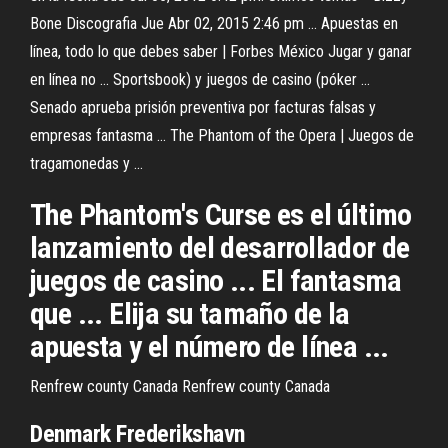
Bone Discografia Jue Abr 02, 2015 2:46 pm ... Apuestas en
línea, todo lo que debes saber | Forbes México Jugar y ganar
en línea no ... Sportsbook) y juegos de casino (póker ...
Senado aprueba prisión preventiva por facturas falsas y
empresas fantasma ... The Phantom of the Opera | Juegos de
tragamonedas y ...
The Phantom's Curse es el último
lanzamiento del desarrollador de
juegos de casino ... El fantasma
que ... Elija su tamaño de la
apuesta y el número de línea ...
Renfrew county Canada
Renfrew county Canada
Denmark Frederikshavn