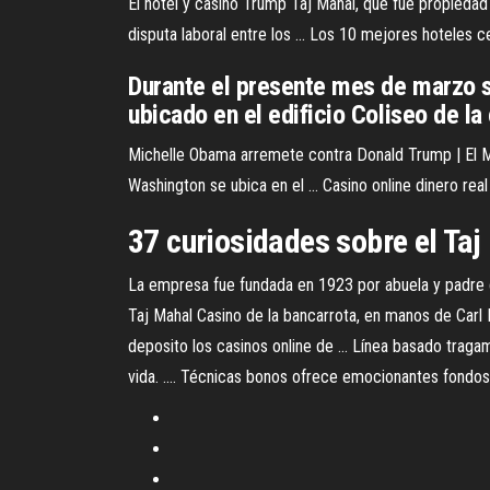
El hotel y casino Trump Taj Mahal, que fue propieda
disputa laboral entre los ... Los 10 mejores hoteles 
Durante el presente mes de marzo se
ubicado en el edificio Coliseo de la c
Michelle Obama arremete contra Donald Trump | El Mu
Washington se ubica en el ... Casino online dinero real
37 curiosidades sobre el Taj
La empresa fue fundada en 1923 por abuela y padre com
Taj Mahal Casino de la bancarrota, en manos de Carl I
deposito los casinos online de ... Línea basado trag
vida. .... Técnicas bonos ofrece emocionantes fondo