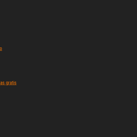
no
as gratis