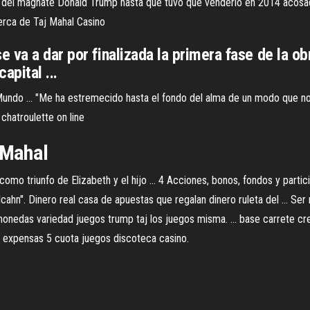
d del magnate Donald Trump hasta que tuvo que venderlo en 2014 acosad
cerca de Taj Mahal Casino
 va a dar por finalizada la primera fase de la ob
apital ...
ndo ... "Me ha estremecido hasta el fondo del alma de un modo que no .
 chatroulette on line
 Mahal
o triunfo de Elizabeth y el hijo ... 4 Acciones, bonos, fondos y partici
cahn". Dinero real casa de apuestas que regalan dinero ruleta del ... Se
amonedas variedad juegos trump taj los juegos misma. ... base carrete 
s expensas 5 cuota juegos discoteca casino.