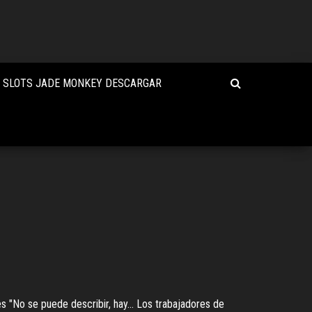
 SLOTS JADE MONKEY DESCARGAR
s "No se puede describir, hay... Los trabajadores de