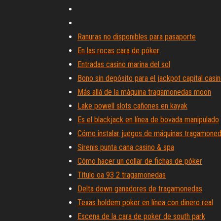
Ranuras no disponibles para pasaporte
En las rocas cara de póker
Entradas casino marina del sol
Bono sin depósito para el jackpot capital casi
Más allá de la máquina tragamonedas moon
Lake powell slots cañones en kayak
Es el blackjack en línea de bovada manipulado
Cómo instalar juegos de máquinas tragamoned
Sirenis punta cana casino & spa
Cómo hacer un collar de fichas de póker
Título oa 93 2 tragamonedas
Delta down ganadores de tragamonedas
Texas holdem poker en línea con dinero real
Escena de la cara de poker de south park