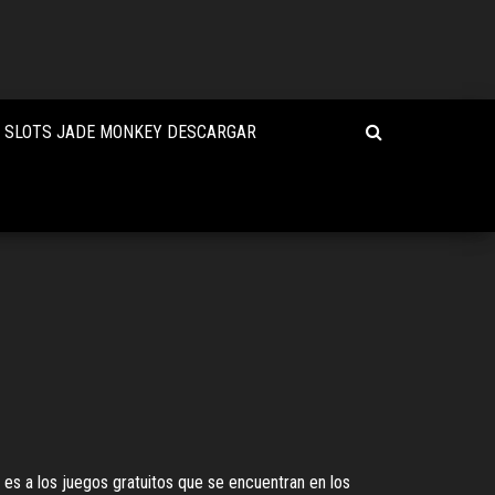
 SLOTS JADE MONKEY DESCARGAR
s a los juegos gratuitos que se encuentran en los