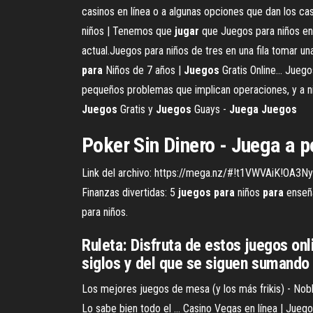
casinos en línea o a algunas opciones que dan los cas
niños | Tenemos que
jugar
que Juegos para niños en 
actual.Juegos para niños de tres en una fila tomar un
para
Niños de 7 años |
Juegos
Gratis Online… Juegos
pequeños problemas que implican operaciones, y a niv
Juegos
Gratis y
Juegos
Guays -
Juega
Juegos
Poker Sin Dinero - Juega a p
Link del archivo: https://mega.nz/#!t1VWVAiK!OA3
Finanzas divertidas: 5
juegos
para
niños
para
enseña
para niños.
Ruleta: Disfruta de estos juegos on
siglos y del que se siguen sumando a
Los mejores juegos de mesa (y los más frikis) - Nobb
Lo sabe bien todo el ... Casino Vegas en línea | Jueg