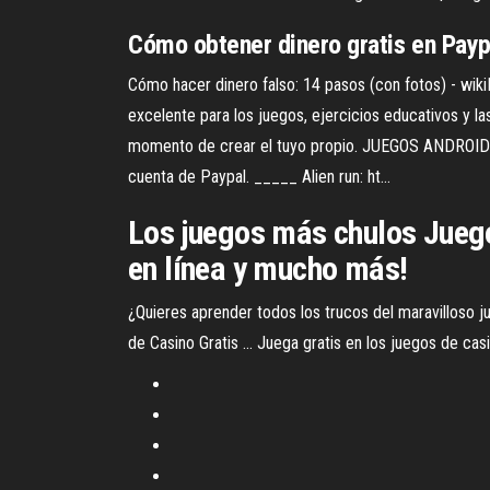
Cómo obtener dinero gratis en Pa
Cómo hacer dinero falso: 14 pasos (con fotos) - wikiH
excelente para los juegos, ejercicios educativos y la
momento de crear el tuyo propio. JUEGOS ANDROID 
cuenta de Paypal. _____ Alien run: ht...
Los juegos más chulos Juego
en línea y mucho más!
¿Quieres aprender todos los trucos del maravilloso 
de Casino Gratis ... Juega gratis en los juegos de casi