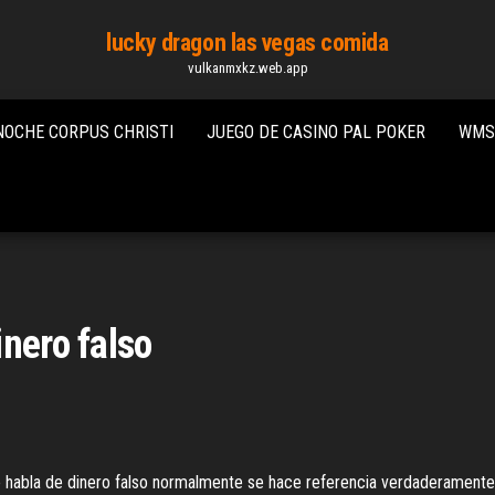
lucky dragon las vegas comida
vulkanmxkz.web.app
NOCHE CORPUS CHRISTI
JUEGO DE CASINO PAL POKER
WMS
nero falso
habla de dinero falso normalmente se hace referencia verdaderamente e