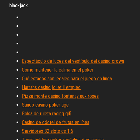
blackjack.
Espectáculo de luces del vestíbulo del casino crown
Como mantener la calma en el poker
Qué estados son legales para el juego en línea
Harrahs casino joliet il empleo
Pizza monte casino fontenay aux roses
Sando casino poker age
Bolsa de ruleta racing gifi
Casino de cóctel de frutas en línea
Servidores 32 slots cs 1.6
Texas holdem poker república dominicana