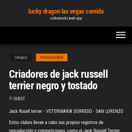
Skip
lucky dragon las vegas comida
to
vulkanmxkz.web.app
the
content
Category
Procknow63838
Criadores de jack russell
terrier negro y tostado
By
GUEST
Jack Rusell terrier - VETERINARIA DORREGO - SAN LORENZO
Estos clubes llevan a cabo sus propios registros de
reproducción y competiciones, como el Jack Russell Terrier