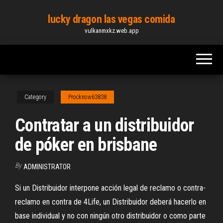
Skip
lucky dragon las vegas comida
to
vulkanmxkz.web.app
the
content
Category
Procknow63838
Contratar a un distribuidor
de póker en brisbane
By
ADMINISTRATOR
Si un Distribuidor interpone acción legal de reclamo o contra-
reclamo en contra de 4Life, un Distribuidor deberá hacerlo en
base individual y no con ningún otro distribuidor o como parte